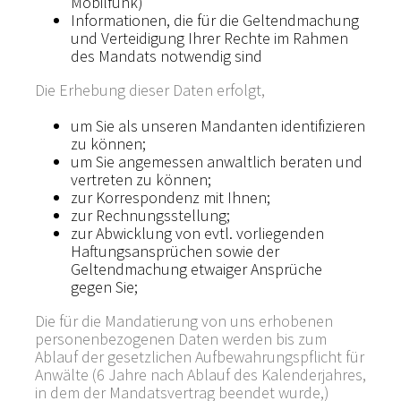
Mobilfunk)
Informationen, die für die Geltendmachung
und Verteidigung Ihrer Rechte im Rahmen
des Mandats notwendig sind
Die Erhebung dieser Daten erfolgt,
um Sie als unseren Mandanten identifizieren
zu können;
um Sie angemessen anwaltlich beraten und
vertreten zu können;
zur Korrespondenz mit Ihnen;
zur Rechnungsstellung;
zur Abwicklung von evtl. vorliegenden
Haftungsansprüchen sowie der
Geltendmachung etwaiger Ansprüche
gegen Sie;
Die für die Mandatierung von uns erhobenen
personenbezogenen Daten werden bis zum
Ablauf der gesetzlichen Aufbewahrungspflicht für
Anwälte (6 Jahre nach Ablauf des Kalenderjahres,
in dem der Mandatsvertrag beendet wurde,)