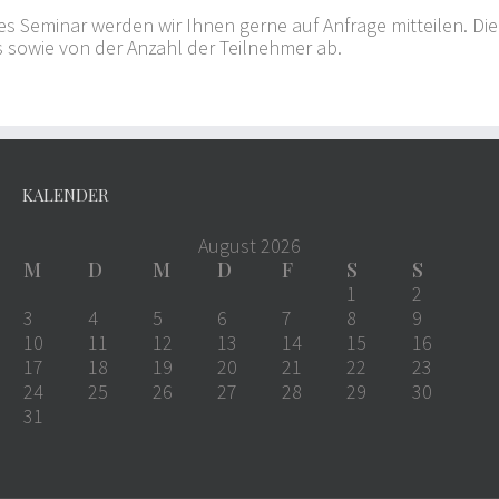
s Seminar werden wir Ihnen gerne auf Anfrage mitteilen. Di
sowie von der Anzahl der Teilnehmer ab.
KALENDER
August 2026
M
D
M
D
F
S
S
1
2
3
4
5
6
7
8
9
10
11
12
13
14
15
16
17
18
19
20
21
22
23
24
25
26
27
28
29
30
31